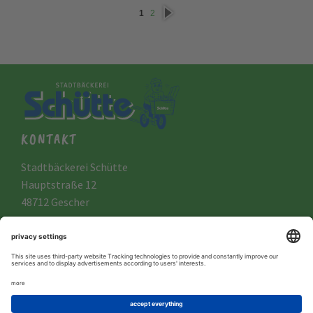
näc
1
2
hste
KONTAKT
Stadtbäckerei Schütte
Hauptstraße 12
48712 Gescher
Tel.: +49 (0) 25 42 / 12 80
Impressum
Datenschutz
AGB